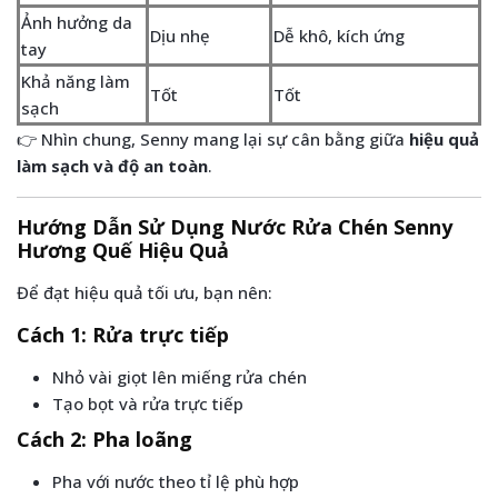
Ảnh hưởng da
Dịu nhẹ
Dễ khô, kích ứng
tay
Khả năng làm
Tốt
Tốt
sạch
👉 Nhìn chung, Senny mang lại sự cân bằng giữa
hiệu quả
làm sạch và độ an toàn
.
Hướng Dẫn Sử Dụng Nước Rửa Chén Senny
Hương Quế Hiệu Quả
Để đạt hiệu quả tối ưu, bạn nên:
Cách 1: Rửa trực tiếp
Nhỏ vài giọt lên miếng rửa chén
Tạo bọt và rửa trực tiếp
Cách 2: Pha loãng
Pha với nước theo tỉ lệ phù hợp