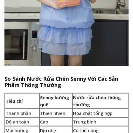
So Sánh Nước Rửa Chén Senny Với Các Sản
Phẩm Thông Thường
Senny hương
Nước rửa chén thông
Tiêu chí
quế
thường
Thành phần
Thiên nhiên
Hóa chất tổng hợp
Độ an toàn
Cao
Trung bình
Mùi hương
Dịu nhẹ
Có thể nồng