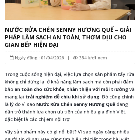
NƯỚC RỬA CHÉN SENNY HƯƠNG QUẾ – GIẢI
PHÁP LÀM SẠCH AN TOÀN, THƠM DỊU CHO
GIAN BẾP HIỆN ĐẠI
Ngày đăng : 01/04/2026
|
384 lượt xem
Trong cuộc sống hiện đại, việc lựa chọn sản phẩm tẩy rửa
không chỉ dừng lại ở khả năng làm sạch mà còn phải đảm
bảo
an toàn cho sức khỏe
,
thân thiện với môi trường
và
mang lại
trải nghiệm dễ chịu khi sử dụng
. Đó cũng chính
là lý do vì sao
Nước Rửa Chén Senny Hương Quế
đang
dần trở thành lựa chọn ưu tiên của nhiều gia đình Việt,
đặc biệt là các chị em nội trợ.
Vậy sản phẩm này có gì nổi bật? Vì sao ngày càng nhiều
người tin dùng? Hãy cùng tìm hiểu chi tiết trong bài viết