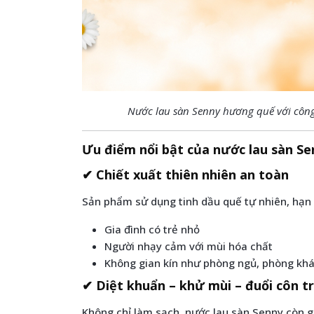
Nước lau sàn Senny hương quế với công
Ưu điểm nổi bật của nước lau sàn Se
✔ Chiết xuất thiên nhiên an toàn
Sản phẩm sử dụng tinh dầu quế tự nhiên, hạn 
Gia đình có trẻ nhỏ
Người nhạy cảm với mùi hóa chất
Không gian kín như phòng ngủ, phòng kh
✔ Diệt khuẩn – khử mùi – đuổi côn t
Không chỉ làm sạch, nước lau sàn Senny còn g