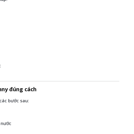
c
nny đúng cách
 các bước sau:
t nước