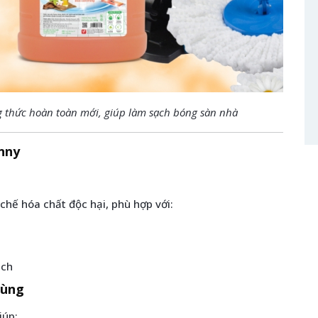
 thức hoàn toàn mới, ​giúp làm sạch bóng sàn nhà
nny
chế hóa chất độc hại, phù hợp với:
ách
rùng
iúp: