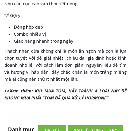
Nhu cầu cực cao vào thời tiết nóng.
💡 Gợi ý:
Đóng hộp đẹp
Combo nhiều vị
Giao hàng nhanh trong ngày
Thạch nhãn dừa không chỉ là món ăn ngon mà còn là lựa
chọn tuyệt vời để giải nhiệt, chiêu đãi gia đình hoặc kinh
doanh nhỏ lẻ. Với cách làm đơn giản, nguyên liệu dễ tìm
và hương vị hấp dẫn, đây chắc chắn là món tráng miệng
mà ai cũng nên thử ít nhất một lần.
>>Xem thêm:
KHI MUA TÔM, HÃY TRÁNH 4 LOẠI NÀY ĐỂ
KHÔNG MUA PHẢI “TÔM ĐÃ QUA XỬ LÝ HORMONE”
Danh mục
TIN TỨC
VÀO BẾP CÙNG SENNY