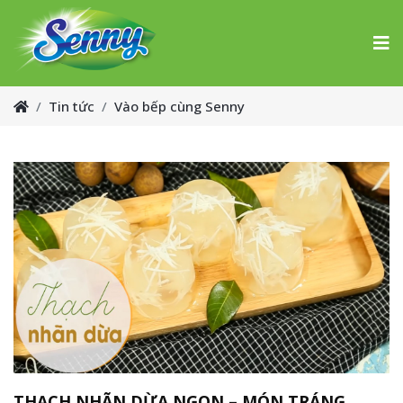
Tin tức
Vào bếp cùng Senny
THẠCH NHÃN DỪA NGON – MÓN TRÁNG