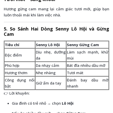
Hương gừng cam mang lại cảm giác tươi mới, giúp bạn
luôn thoải mái khi làm việc nhà.
5. So Sánh Hai Dòng Senny Lô Hội và Gừng
Cam
Tiêu chí
Senny Lô Hội
Senny Gừng Cam
Dịu nhẹ, dưỡng
Làm sạch mạnh, khử
Đặc điểm
da
mùi
Phù hợp
Da nhạy cảm
Bát đĩa nhiều dầu mỡ
Hương thơm
Nhẹ nhàng
Tươi mát
Công dụng nổi
Đánh bay dầu mỡ
Giữ ẩm da tay
bật
nhanh
👉 Lời khuyên:
Gia đình có trẻ nhỏ → chọn
Lô Hội