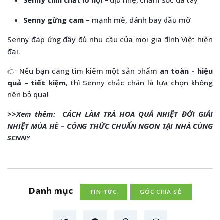
Senny tinh chất lô hội
– dịu nhẹ, chăm sóc da tay
Senny gừng cam
– mạnh mẽ, đánh bay dầu mỡ
Senny đáp ứng đầy đủ nhu cầu của mọi gia đình Việt hiện
đại.
👉 Nếu bạn đang tìm kiếm một sản phẩm
an toàn – hiệu
quả – tiết kiệm
, thì Senny chắc chắn là lựa chọn không
nên bỏ qua!
>>Xem thêm:
CÁCH LÀM TRÀ HOA QUẢ NHIỆT ĐỚI GIẢI
NHIỆT MÙA HÈ – CÔNG THỨC CHUẨN NGON TẠI NHÀ CÙNG
SENNY
Danh mục
TIN TỨC
GÓC CHIA SẺ