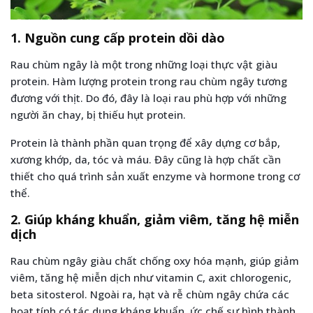
1. Nguồn cung cấp protein dồi dào
Rau chùm ngây là một trong những loại thực vật giàu
protein. Hàm lượng protein trong rau chùm ngây tương
đương với thịt. Do đó, đây là loại rau phù hợp với những
người ăn chay, bị thiếu hụt protein.
Protein là thành phần quan trọng để xây dựng cơ bắp,
xương khớp, da, tóc và máu. Đây cũng là hợp chất cần
thiết cho quá trình sản xuất enzyme và hormone trong cơ
thể.
2. Giúp kháng khuẩn, giảm viêm, tăng hệ miễn
dịch
Rau chùm ngây giàu chất chống oxy hóa mạnh, giúp giảm
viêm, tăng hệ miễn dịch như vitamin C, axit chlorogenic,
beta sitosterol. Ngoài ra, hạt và rễ chùm ngây chứa các
hoạt tính có tác dụng kháng khuẩn, ức chế sự hình thành