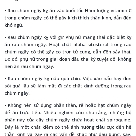
• Rau chùm ngây kỵ ăn vào buổi tối. Hàm lượng vitamin C
trong chùm ngây có thể gây kích thích thần kinh, dẫn đến
khó ngủ.
• Rau chùm ngây kỵ với gì? Phụ nữ mang thai đặc biệt kỵ
ăn rau chùm ngây. Hoạt chất alpha sitosterol trong rau
chùm ngây có thể gây co trơn tử cung, dẫn đến sảy thai.
Do đó, phụ nữ trong giai đoạn đầu thai kỳ tuyệt đối không
nên ăn rau chùm ngây.
• Rau chùm ngây kỵ nấu quá chín. Việc xào nấu hay đun
sôi quá lâu sẽ làm mất đi các chất dinh dưỡng trong rau
chùm ngây.
• Không nên sử dụng phần thân, rễ hoặc hạt chùm ngây
để ăn trực tiếp. Nhiều nghiên cứu cho rằng, những bộ
phận này của cây chùm ngây chứa hoạt chất spiroquine.
Đây là một chất kiềm có thể ảnh hưởng tiêu cực đến hệ
thần kinh và gây ra các vấn đề khác như đau bụng, say,