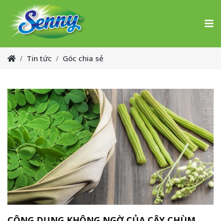
Tin tức
Góc chia sẻ
CÔNG DỤNG KHÔNG NGỜ CỦA CÂY CHÙM