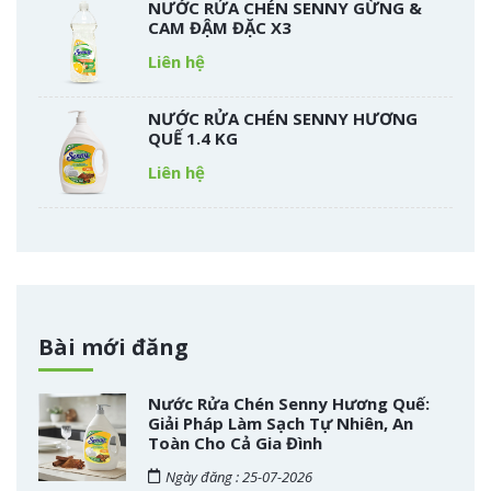
NƯỚC RỬA CHÉN SENNY GỪNG &
CAM ĐẬM ĐẶC X3
Liên hệ
NƯỚC RỬA CHÉN SENNY HƯƠNG
QUẾ 1.4 KG
Liên hệ
Bài mới đăng
Nước Rửa Chén Senny Hương Quế:
Giải Pháp Làm Sạch Tự Nhiên, An
Toàn Cho Cả Gia Đình
Ngày đăng : 25-07-2026