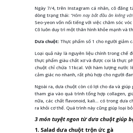
Ngày 7/4, trên Instagram cá nhân, cô đăng 
dòng trạng thái:
“Hôm nay bắt đầu ăn kiêng với
Seo-yeon vốn nổi tiếng với việc chăm sóc vóc
Cô luôn duy trì một thân hình khỏe mạnh và t
Dưa chuột:
Thực phẩm số 1 cho người giảm c
Loại quả này là nguyên liệu chính trong chế 
thực phẩm giàu chất xơ và được coi là thực p
chuột chỉ chứa 11kcal. Với hàm lượng nước l
cảm giác no nhanh, rất phù hợp cho người đa
Ngoài ra, dưa chuột còn có lợi cho da và giúp
tham gia vào quá trình tổng hợp collagen, g
nữa, các chất flavonoid, kali… có trong dưa ch
ra khỏi cơ thể. Quá trình này cũng giúp loại b
3 món tuyệt ngon từ dưa chuột giúp b
1. Salad dưa chuột trộn ức gà