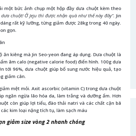
tải một bức ảnh chụp một hộp đầy dưa chuột kèm theo
 dưa chuột! Ở Jeju thì được nhận quà như thế này đây”
. Jin
 dáng rất kỹ lưỡng, từng giảm được 28kg trong 40 ngày.
hon gọn.
ân
độ ăn kiêng mà Jin Seo-yeon đang áp dụng. Dưa chuột là
hẩm âm calo (negative calorie food) điển hình. 100g dưa
ên tới 96%, dưa chuột giúp bổ sung nước hiệu quả, tạo
ng giảm cân.
 giảm mệt mỏi. Axit ascorbic (vitamin C) trong dưa chuột
iúp ngăn ngừa lão hóa da, làm trắng và dưỡng ẩm. Hơn
uột còn giúp lợi tiểu, đào thải natri và các chất cặn bã
ỏ các kim loại nặng tích tụ, làm sạch máu
ạn giảm size vòng 2 nhanh chóng