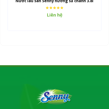
Nước lau sàn Senny hương sả chanh 3.8l
Liên hệ