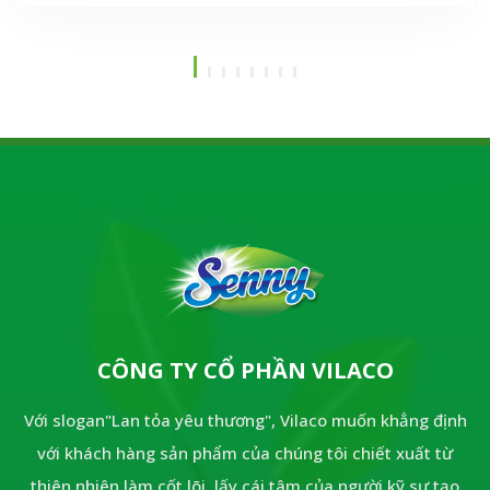
dùng.Vậy dòng sản phẩm này có thực sự tốt như lời
đồn? Thành phần và công dụng vượt trội ra sao? Hãy
cùng khám phá bài viết chi tiết dưới đây để hiểu vì
sao Senny hương quế lại là "vũ khí bí mật" giữ lửa
cho căn bếp của mọi gia đình.
CÔNG TY CỔ PHẦN VILACO
Với slogan"Lan tỏa yêu thương", Vilaco muốn khẳng định
với khách hàng sản phẩm của chúng tôi chiết xuất từ
thiên nhiên làm cốt lõi, lấy cái tâm của người kỹ sư tạo