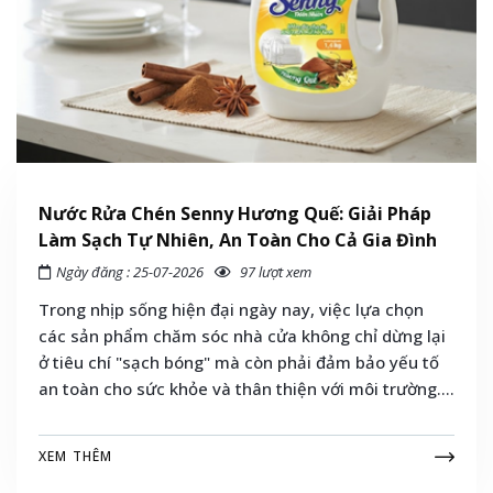
Nước Rửa Chén Senny Hương Quế: Giải Pháp
Làm Sạch Tự Nhiên, An Toàn Cho Cả Gia Đình
Ngày đăng : 25-07-2026
97 lượt xem
Trong nhịp sống hiện đại ngày nay, việc lựa chọn
các sản phẩm chăm sóc nhà cửa không chỉ dừng lại
ở tiêu chí "sạch bóng" mà còn phải đảm bảo yếu tố
an toàn cho sức khỏe và thân thiện với môi trường.
Giữa hàng loạt các thương hiệu nước rửa chén trên
thị trường, nước rửa chén Senny hương quế đang trở
XEM THÊM
thành cái tên được hàng triệu bà nội trợ Việt tin