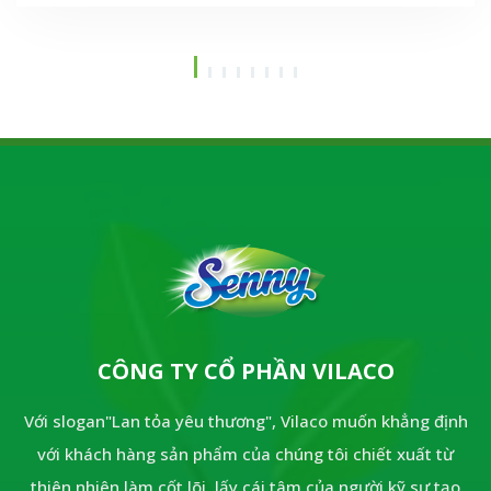
dùng.Vậy dòng sản phẩm này có thực sự tốt như lời
đồn? Thành phần và công dụng vượt trội ra sao? Hãy
cùng khám phá bài viết chi tiết dưới đây để hiểu vì
sao Senny hương quế lại là "vũ khí bí mật" giữ lửa
cho căn bếp của mọi gia đình.
CÔNG TY CỔ PHẦN VILACO
Với slogan"Lan tỏa yêu thương", Vilaco muốn khẳng định
với khách hàng sản phẩm của chúng tôi chiết xuất từ
thiên nhiên làm cốt lõi, lấy cái tâm của người kỹ sư tạo