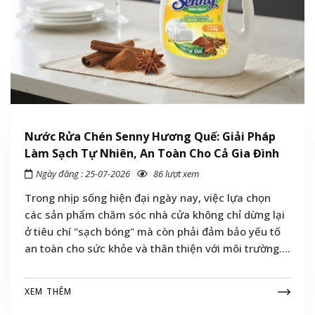
Nước Rửa Chén Senny Hương Quế: Giải Pháp
Làm Sạch Tự Nhiên, An Toàn Cho Cả Gia Đình
Ngày đăng : 25-07-2026
86 lượt xem
Trong nhịp sống hiện đại ngày nay, việc lựa chọn
các sản phẩm chăm sóc nhà cửa không chỉ dừng lại
ở tiêu chí "sạch bóng" mà còn phải đảm bảo yếu tố
an toàn cho sức khỏe và thân thiện với môi trường.
Giữa hàng loạt các thương hiệu nước rửa chén trên
thị trường, nước rửa chén Senny hương quế đang trở
XEM THÊM
thành cái tên được hàng triệu bà nội trợ Việt tin